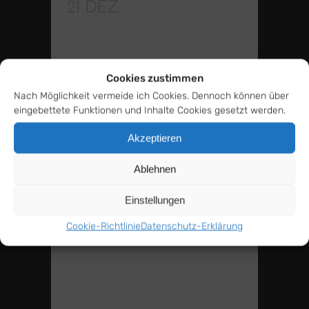
21 DEZ.
CONTENT
MARKETING FÜR DIE
TK
Cookies zustimmen
Posted at 20:13h
in
by
Rfiller
Nach Möglichkeit vermeide ich Cookies. Dennoch können über
0 Comments
26
Likes
eingebettete Funktionen und Inhalte Cookies gesetzt werden.
Techniker Krankenkasse Content-
Akzeptieren
Marketing. Mit diesen
Ablehnen
Kundenvideos startete
Deutschlands größte
Einstellungen
Krankenkasse in eine neue Ära.
Cookie-Richtlinie
Datenschutz-Erklärung
Mit einer Video-Serie, das auf
echte Kunden, echte Ärzte und
wahre Geschichten setzt....