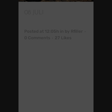
08 JULI
FILM FÜR
BMW MOTORRAD
Posted at 12:05h
in
by
Rfiller
0 Comments
27
Likes
Dies ist die außergewöhnliche
Geschichte von Oskar Schneider,
seinem Mut, seiner Resilienz –
und der Erfüllung eines lange
gehegten Traumes. Ich durfte
diese Geschichte erzählen. Als
Freund, Autor und Regisseur –
und als begeisterter
Motorradfahrer. Danke an alle